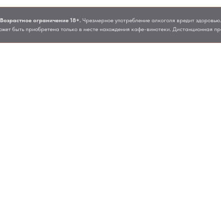
Возрастное ограничение 18+.
Чрезмерное употребление алкоголя вредит здоровью
ожет быть приобретена только в месте нахождения кафе-винотеки. Дистанционная пр