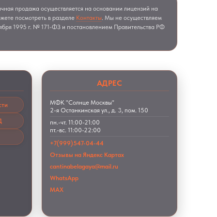
ничная продажа осуществляется на основании лицензий на
ожете посмотреть в разделе
Контакты
. Мы не осуществляем
ября 1995 г. № 171-ФЗ и постановлением Правительства РФ
АДРЕС
МФК "Солнце Москвы"
сти
2-я Останкинская ул., д. 3, пом. 150
Д
пн.-чт. 11:00-21:00
пт.-вс. 11:00-22:00
+7(999)547-04-44
Отзывы на Яндекс Картах
cantinabelagaya@mail.ru
WhatsApp
MAX