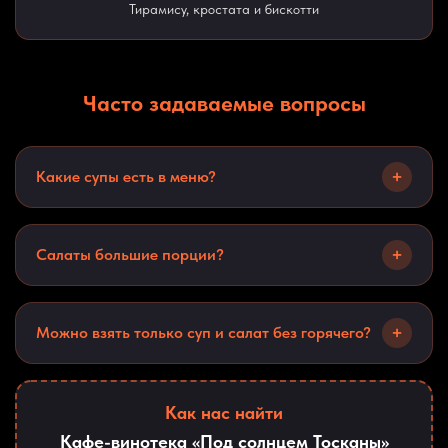
Тирамису, кростата и бискотти
Часто задаваемые вопросы
+
Какие супы есть в меню?
Крем-суп из шампиньонов и куриный суп с домашней
лапшой.
+
Салаты большие порции?
Порции средние, подходят для легкого обеда или как
дополнение к пасте.
+
Можно взять только суп и салат без горячего?
Да, можно заказать суп и салат, это нормальная
практика.
Как нас найти
Кафе-винотека «Под солнцем Тосканы»