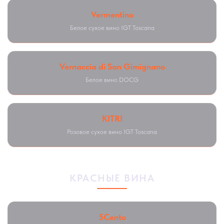
Vermentino
Белое сухое вино IGT Toscana
Vernaccia di San Gimignano
Белое вино DOCG
KITRI
Розовое сухое вино IGT Toscana
КРАСНЫЕ ВИНА
5Cento