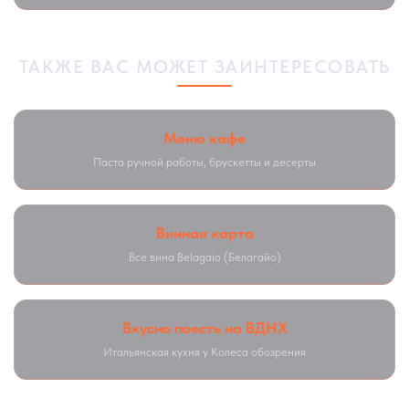
ТАКЖЕ ВАС МОЖЕТ ЗАИНТЕРЕСОВАТЬ
Меню кафе
Паста ручной работы, брускетты и десерты
Винная карта
Все вина Belagaio (Белагайо)
Вкусно поесть на ВДНХ
Итальянская кухня у Колеса обозрения