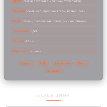
Цвет:
нежный розовый с медными отблесками
Аромат:
земляника, красные ягоды, белые цветы
Вкус:
свежий, элегантный, с ягодными акцентами
Крепость:
12,5%
Объем:
0,75 л
Выдержка:
в стали
Закуски
Рыба
Белое мясо
Паста
Аперитив
БЕЛЫЕ ВИНА