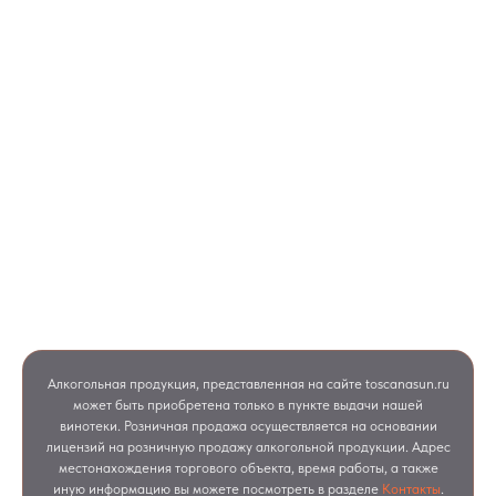
ООО «Кантина Белагая»
ИНН 7743425415 | ОГРН 1237700576486
Юридический адрес: 125499, город Москва, Кронштадтский
бульвар, д. 35б
Возрастное ограничение 18+
Чрезмерное употребление алкоголя вредит вашему здоровью.
Алкогольная продукция, представленная на сайте toscanasun.ru
может быть приобретена только в пункте выдачи нашей
винотеки. Розничная продажа осуществляется на основании
лицензий на розничную продажу алкогольной продукции. Адрес
местонахождения торгового объекта, время работы, а также
иную информацию вы можете посмотреть в разделе
Контакты
.