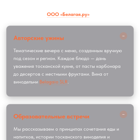
мероприятий поставляются напрямую от официального
дистрибьютора —
ООО «Белагая.ру»
.
−
Авторские ужины
Тематические вечера с меню, созданным вручную
под сезон и регион. Каждое блюдо — дань
уважения тосканской кухне, от пасты карбонара
до десертов с местными фруктами. Вина от
винодельни
Belagaio SLR
.
−
Образовательные встречи
Мы рассказываем о принципах сочетания еды и
напитков, истории тосканского виноделия и