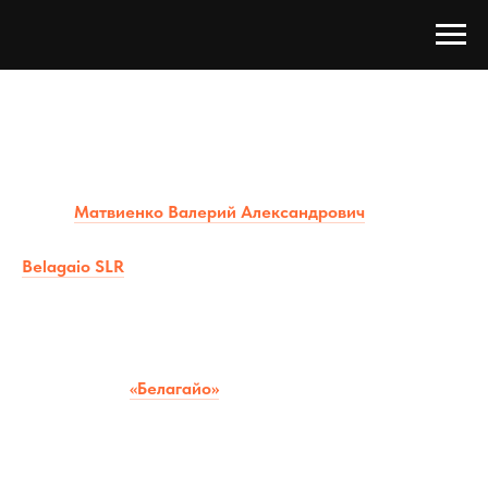
ГАСТРОНОМИЧЕСКИЕ ВЕЧЕРА В
ТОСКАНСКОМ СТИЛЕ
Семья
Матвиенко Валерий Александрович
и
Алексей
Валерьевич
основала семейную тосканскую винодельню
Belagaio SLR
. В Москве мы создали уютное
пространство, вдохновленное солнечной Тосканой:
Кафе-винотека
«Под солнцем Тосканы»
в МФК
«Солнце Москвы» на ВДНХ
Гастробар
«Белагайо»
в ЖК ЗИЛАРТ
Мы приглашаем вас на мероприятия, посвященные
исключительно
Тоскане
, ее кулинарным традициям,
истории и гастрономической культуре. Вина для