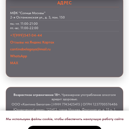
АДРЕС
МФК "Солнце Москвы"
2-я Останкинская ул., д. 3, пом. 150
пн.-чт. 11:00-21:00
пт.-вс. 11:00-22:00
+7(999)547-04-44
Отзывы на Яндекс Картах
cantinabelagaya@mail.ru
WhatsApp
MAX
Возрастное ограничение 18+.
Чрезмерное употребление алкоголя
вредит здоровью.
ООО «Кантина Белагая» | ИНН 7743425415 | ОГРН 1237700576486
Юридический адрес: 125413, город Москва, Флотская ул, д. 15 к. 1,
помещ. 4/2
Мы используем файлы cookie, чтобы обеспечить наилучшую работу сайта
© 2024-2026 Кафе-винотека «Под солнцем Тосканы» — итальянская кухня и вина